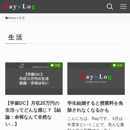
Home
生活
生活
学振
生活
【学振DC】月収20万円の
学生結婚すると授業料を免
生活ってどんな感じ？【結
除されなくなるかも
論：余裕なんて全然な
こんにちは、Rayです。 3月は
い…】
年度末ということで、色んな書